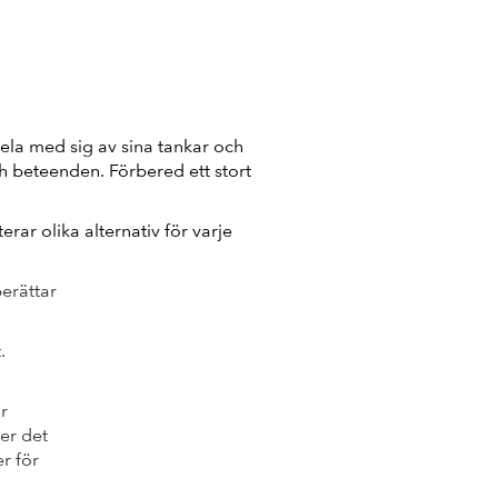
dela med sig av sina tankar och
ch beteenden. Förbered ett stort
ar olika alternativ för varje
berättar
.
r
der det
er för