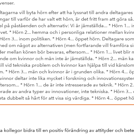
venser.
agarna vill byta hörn efter att ha lyssnat till andra deltagares
ngar till varför de har valt ett hörn, är det fritt fram att göra så.
 på påståenden och alternativ: Vi är jämställda... * Hörn 1... 
ivet. * Hörn 2... hemma och i personliga relationer mellan kvi
Hörn 3... inom politiken. * Hörn 4... öppet hörn. Deltagare som
med om något av alternativen (men fortfarande vill framföra sin
der mellan könen bör bevaras, eftersom... * Hörn 1... livet blir 
de om kvinnor och män inte är jämställda. * Hörn 2... män k
till vid tekniska problem och kvinnor kan hjälpa till vid känslo
. * Hörn 3... män och kvinnor är i grunden olika. * Hörn 4... ö
vinnor deltar inte lika mycket i forskning och innovationssyst
tersom... * Hörn 1... de är inte intresserade av teknik. * Hörn 2.
erade av andra typer av innovationer, inte tekniska. * Hörn 3... 
beta dubbelt så hårt för att visa sig värdiga. * Hörn 4... öppet hö
a kollegor bidra till en positiv förändring av attityder och be