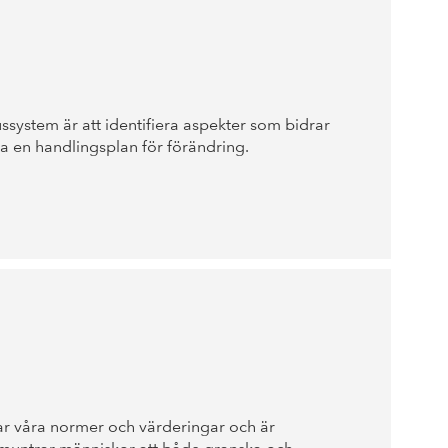
LÄS MER
ssystem är att identifiera aspekter som bidrar
apa en handlingsplan för förändring.
LÄS MER
r våra normer och värderingar och är