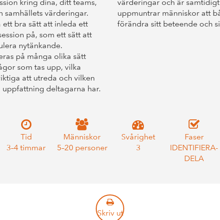
ssion kring dina, ditt teams,
värderingar och är samtidigt e
h samhällets värderingar.
uppmuntrar människor att b
tt bra sätt att inleda ett
förändra sitt beteende och si
ession på, som ett sätt att
mulera nytänkande.
eras på många olika sätt
ågor som tas upp, vilka
ktiga att utreda och vilken
 uppfattning deltagarna har.
Tid
Människor
Svårighet
Faser
3–4 timmar
5–20 personer
3
IDENTIFIERA-
DELA
Skriv ut