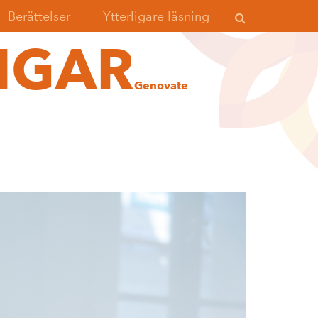
Berättelser
Ytterligare läsning
NGAR
Genovate