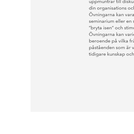
uppmuntrar till disku
din organisations oc
Övningarna kan vara e
seminarium eller en s
”bryta isen” och sti
Övningarna kan vari
beroende på vilka fr
påståenden som är vi
tidigare kunskap och