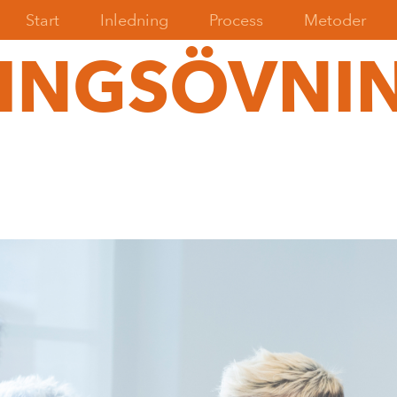
Start
Inledning
Process
Metoder
INGSÖVNI