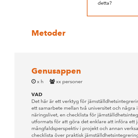
detta?
Metoder
Genusappen
x h
xx personer
VAD
Det här är ett verktyg för jämställdhetsintegr
ett samarbete mellan två universitet och några 
näringslivet, en checklista för jämställdhetsinte
utformats för att göra det enklare att införa ett
mångfaldsperspektiv i projekt och annan verks
checklista över praktisk jämställdhetsintegrering