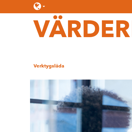
VÄRDER
Språk:
English
Svenska
Verktygslåda