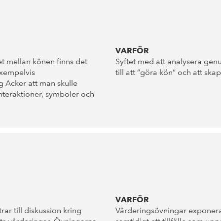
VARFÖR
t mellan könen finns det
Syftet med att analysera genu
exempelvis
till att ”göra kön” och att sk
 Acker att man skulle
 interaktioner, symboler och
VARFÖR
r till diskussion kring
Värderingsövningar exponera