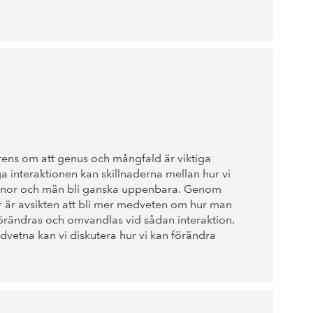
LÄS MER
rens om att genus och mångfald är viktiga
a interaktionen kan skillnaderna mellan hur vi
nnor och män bli ganska uppenbara. Genom
r är avsikten att bli mer medveten om hur man
förändras och omvandlas vid sådan interaktion.
dvetna kan vi diskutera hur vi kan förändra