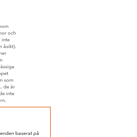
inom
nnor och
 inte
 åsikt).
mer
an
mässiga
ppet
em som
.. de är
de inte
rn.
teenden baserat på