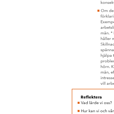
konsek
Om delt
förklari
Exempel
arbetsl
män. * 
håller 
Skillna
spännan
hjälpa 
problem
hörn. K
män, ef
intress
vill ar
Reflektera
Vad lärde vi oss?
Hur kan vi och vår