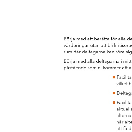
Börja med att berätta för alla d
värderingar utan att bli kritise
rum där deltagarna kan röra sig
Börja med alla deltagarna i mit
påstående som ni kommer att a
Facilit
vilket 
Deltaga
Facilit
aktuell
alternat
här alte
att få 