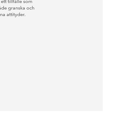
tt tillfälle som
åde granska och
na attityder.