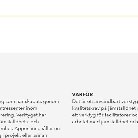
VARFÖR
ering som har skapats genom
Det är ett användbart verktyg f
intressenter inom
kvalitetskrav på jämställdhet
grering. Verktyget har
ett verktyg för facilitatorer
 jämställdhets- och
arbetet med jämställdhet oc
amhet. Appen innehåller en
 i projekt eller annan