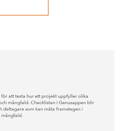
LÄS MER
ör att testa hur ett projekt uppfyller olika
 och mångfald. Checklistan i Genusappen blir
 och deltagare som kan mäta framstegen i
h mångfald.