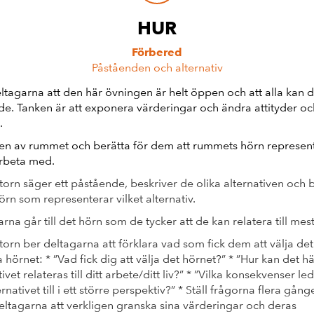
HUR
Förbered
Påståenden och alternativ
eltagarna att den här övningen är helt öppen och att alla kan 
rade. Tanken är att exponera värderingar och ändra attityder o
.
ten av rummet och berätta för dem att rummets hörn representer
rbeta med.
atorn säger ett påstående, beskriver de olika alternativen och 
hörn som representerar vilket alternativ.
rna går till det hörn som de tycker att de kan relatera till mest
atorn ber deltagarna att förklara vad som fick dem att välja det
a hörnet: * ”Vad fick dig att välja det hörnet?” * ”Hur kan det hä
ivet relateras till ditt arbete/ditt liv?” * ”Vilka konsekvenser le
rnativet till i ett större perspektiv?” * Ställ frågorna flera gång
deltagarna att verkligen granska sina värderingar och deras