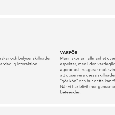
VARFÖR
skar och belyser skillnader
Människor är i allmänhet öve
ardaglig interaktion.
aspekter, men i den vardaglig
agerar och reagerar mot kvi
att observera dessa skillnade
”gör kön” och hur detta kan 
När vi har blivit mer genusme
beteenden.