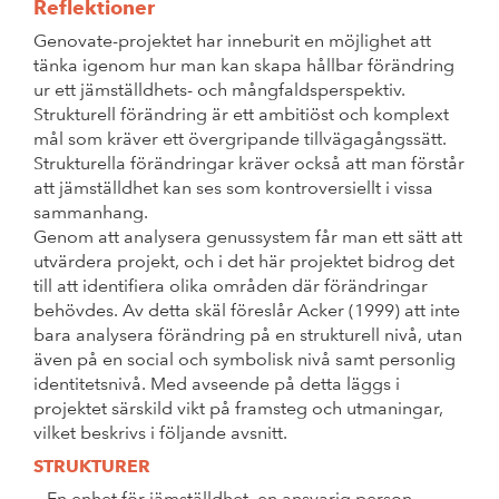
Reflektioner
Genovate-projektet har inneburit en möjlighet att
tänka igenom hur man kan skapa hållbar förändring
ur ett jämställdhets- och mångfaldsperspektiv.
Strukturell förändring är ett ambitiöst och komplext
mål som kräver ett övergripande tillvägagångssätt.
Strukturella förändringar kräver också att man förstår
att jämställdhet kan ses som kontroversiellt i vissa
sammanhang.
Genom att analysera genussystem får man ett sätt att
utvärdera projekt, och i det här projektet bidrog det
till att identifiera olika områden där förändringar
behövdes. Av detta skäl föreslår Acker (1999) att inte
bara analysera förändring på en strukturell nivå, utan
även på en social och symbolisk nivå samt personlig
identitetsnivå. Med avseende på detta läggs i
projektet särskild vikt på framsteg och utmaningar,
vilket beskrivs i följande avsnitt.
STRUKTURER
En enhet för jämställdhet, en ansvarig person