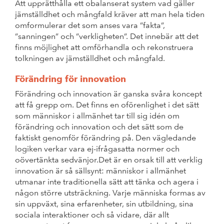
Att upprätthålla ett obalanserat system vad gäller
jämställdhet och mångfald kräver att man hela tiden
omformulerar det som anses vara ”fakta”,
”sanningen” och ”verkligheten”. Det innebär att det
finns möjlighet att omförhandla och rekonstruera
tolkningen av jämställdhet och mångfald.
Förändring för innovation
Förändring och innovation är ganska svåra koncept
att få grepp om. Det finns en oförenlighet i det sätt
som människor i allmänhet tar till sig idén om
förändring och innovation och det sätt som de
faktiskt genomför förändring på. Den vägledande
logiken verkar vara ej-ifrågasatta normer och
oövertänkta sedvänjor.Det är en orsak till att verklig
innovation är så sällsynt: människor i allmänhet
utmanar inte traditionella sätt att tänka och agera i
någon större utsträckning. Varje människa formas av
sin uppväxt, sina erfarenheter, sin utbildning, sina
sociala interaktioner och så vidare, där allt