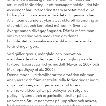
strukturell förändring ur ett genusperspektiv. I det här
avseendet har utvärderingsteam arbetat med olika
bidrag från utvärderingsområdet och genusstudier.
Alla i teamet understryker att strukturell förändring är
ett ambitiöst och komplext mål som kräver ett
övergripande tillvägagångssätt. Därför måste man
vid utvärdering vara medveten om denna
komplexitet och analysera de olika områdena där
förändringar görs.
Vad gäller genus, mångfald och innovation
identifierade utvärderingen några möjliggörande
faktorer baserat på Tichys modell (Navarro, 2007 och
Mukhopadhyay et al., 2006).
Denna modell utkristalliserar tre områden när man
analyserar och främjar strukturella förändringar inom
organisationer, nämligen idéer, strukturer och
människor. Idéer syftar på policyer och åtgärder,
policyinflytande och organisationskultur på ett
universitet. Strukturer syftar på uppgifter och ansvar,
beslutsfattande procedurer och samarbete, samt