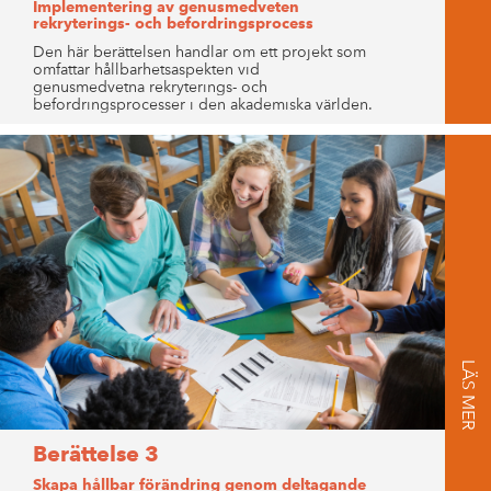
Implementering av genusmedveten
rekryterings- och befordringsprocess
Den här berättelsen handlar om ett projekt som
omfattar hållbarhetsaspekten vid
genusmedvetna rekryterings- och
befordringsprocesser i den akademiska världen.
LÄS MER
Berättelse 3
Skapa hållbar förändring genom deltagande