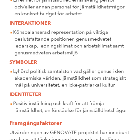
och/eller annan personal för jämställdhetsfrågor,
en konkret budget för arbetet
INTERAKTIONER
Könsbalanserad representation på viktiga
beslutsfattande positioner, genusmedvetet
ledarskap, ledningsklimat och arbetsklimat samt
genusmedveten arbetsmiljö
SYMBOLER
Lyhörd politisk samtalston vad gäller genus i den
akademiska världen, jämställdhet som strategiskt
mål på universitetet, en icke-patriarkal kultur
IDENTITETER
Positiv inställning och kraft för att främja
jämställdhet, en förståelse för jämställdhetsfrågor
Framgångsfaktorer
Utvärderingen av GENOVATE-projektet har inneburit
en chans att tänka igenom hur man kan bedöma